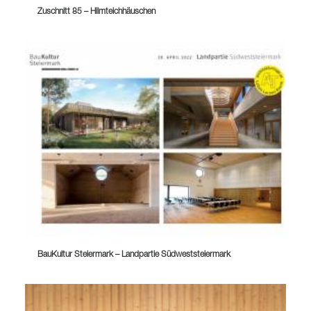
Zuschnitt 85 – Hilmteichhäuschen
BauKultur Steiermark – Landpartie Südweststeiermark