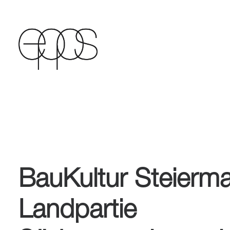
BauKultur Steierma
Landpartie