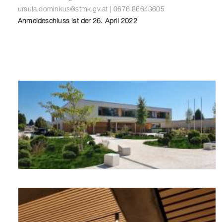
ursula.dominkus@stmk.gv.at
| 0676 86643605
Anmeldeschluss ist der 26. April 2022