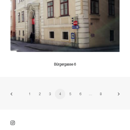
Bürgergasse 6
1
2
3
4
5
6
…
8